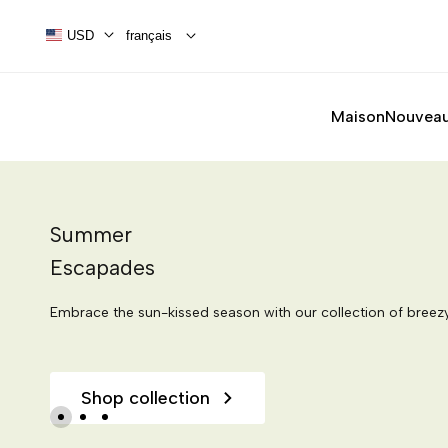
Aller
au
USD
français
contenu
Maison
Nouvea
Summer
Multi-faceted
Effortless
Escapades
Beauty
Elegance
Embrace the sun-kissed season with our collection of breez
Embrace the sun-kissed season with our collection of breez
Embrace the sun-kissed season with our collection of breez
Shop collection
Shop collection
Shop collection