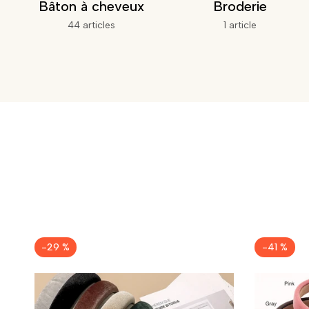
Bâton à cheveux
Broderie
44 articles
1 article
-
29
%
-
41
%