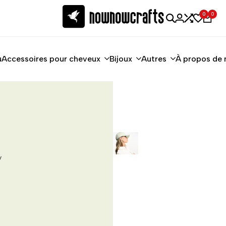
0
0
u
Accessoires pour cheveux
Bijoux
Autres
À propos de 
y
y
y