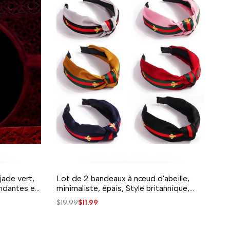
jade vert,
Lot de 2 bandeaux à nœud d'abeille,
ITS
PARER
 RAPIDE
AJOUTER À LA LISTE DE SOUHAITS
AJOUT RAPIDE
AJOUTER POUR COMPARER
APERÇU RAPIDE
endantes en
minimaliste, épais, Style britannique,
cerceau en tissu
Prix
$19.99
Prix
$11.99
habituel
de
vente