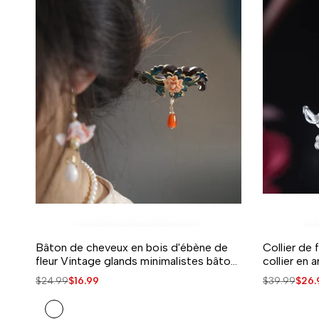
Bâton de cheveux en bois d'ébène de
Collier de 
AJOUTER À LA LISTE DE SOUHAITS
AJOUT RAPIDE
AJOUTER POUR COMPARER
APERÇU RAPIDE
AJOUTER 
AJOUTER 
fleur Vintage glands minimalistes bâton
collier en 
de cheveux support de cheveux
Prix
$24.99
Prix
$16.99
Prix
$39.99
Prix
$26.
habituel
de
habituel
de
Bleu
vente
vent